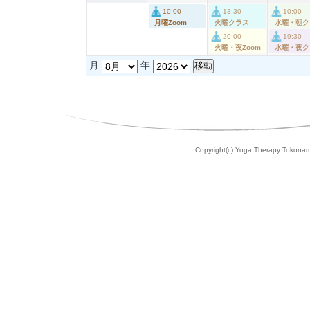
年
年
年
年
10:00
13:30
10:00
8
8
9
9
月曜Zoom
火曜クラス
水曜・朝ク
月
月
月
月
20:00
19:30
30
31
1
2
火曜・夜Zoom
水曜・夜ク
日
日
日
日
月
年
Copyright(c) Yoga Therapy To